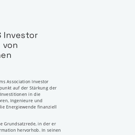
 Investor
 von
nen
s Association Investor
punkt auf der Stärkung der
nvestitionen in die
oren, Ingenieure und
ie Energiewende finanziell
ne Grundsatzrede, in der er
rmation hervorhob. In seinen