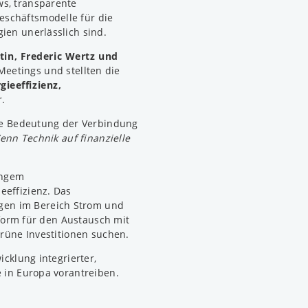
ws, transparente
schäftsmodelle für die
ien unerlässlich sind.
in, Frederic Wertz und
Meetings und stellten die
gieeffizienz,
.
die Bedeutung der Verbindung
enn Technik auf finanzielle
angem
eeffizienz. Das
en im Bereich Strom und
ttform für den Austausch mit
grüne Investitionen suchen.
icklung integrierter,
e in Europa vorantreiben.