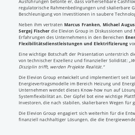
Ausführungen betonte er, dass vorhersehbare Cashflo
regulatorische Rahmenbedingungen und skalierbare Ge
Beschleunigung von Investitionen in saubere Technolog
Neben ihm vertraten
Marcus Franken, Michael August
Sergej Fischer
die Elevion Group in Diskussionen und 
Erfahrungen des Unternehmens in den Bereichen
Ener
Flexibilitätsdienstleistungen und Elektrifizierung
vor
Eine wichtige Botschaft der Präsentation unterstrich 
von technischer Exzellenz und finanzieller Solidität:
„W
Disziplin trifft, werden Projekte Realität.“
Die Elevion Group entwickelt und implementiert seit l
Energievertragsmodelle im Bereich Heizung und Energi
Unternehmen wendet dieses Know-how nun auf Lösung
Systemflexibilität an. Der Gipfel bot eine wichtige Pla
Investoren, die nach stabilen, skalierbaren Wegen für 
Die Elevion Group engagiert sich weiterhin für die Entw
finanziell nachhaltiger Lösungen, die die Energiewend