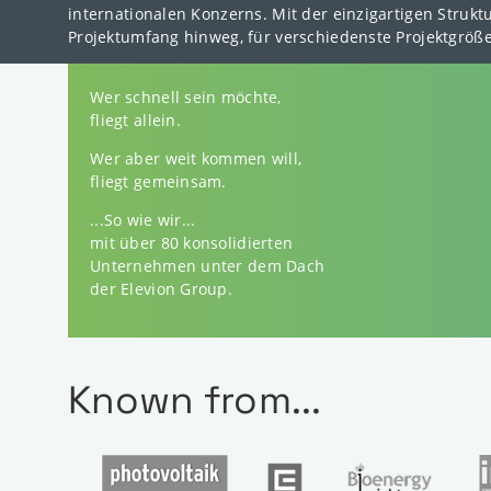
internationalen Konzerns. Mit der einzigartigen Stru
Projektumfang hinweg, für verschiedenste Projektgrößen
Wer schnell sein möchte,
fliegt allein.
Wer aber weit kommen will,
fliegt gemeinsam.
...So wie wir...
mit über 80 konsolidierten
Unternehmen unter dem Dach
der Elevion Group.
Known from...