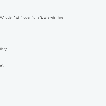
." oder "wir" oder "uns"), wie wir Ihre
ls");
e".