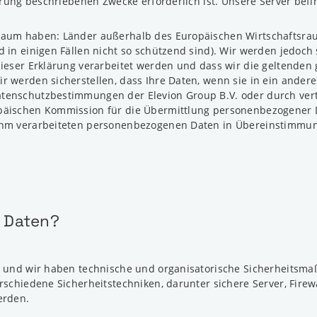
lärung beschriebenen Zwecke erforderlich ist. Unsere Server be
raum haben: Länder außerhalb des Europäischen Wirtschaftsra
 in einigen Fällen nicht so schützend sind). Wir werden jedoch
dieser Erklärung verarbeitet werden und dass wir die geltende
r werden sicherstellen, dass Ihre Daten, wenn sie in ein ander
enschutzbestimmungen der Elevion Group B.V. oder durch vertr
päischen Kommission für die Übermittlung personenbezogener 
 ihm verarbeiteten personenbezogenen Daten in Übereinstimmu
n Daten?
t, und wir haben technische und organisatorische Sicherheits
rschiedene Sicherheitstechniken, darunter sichere Server, Fire
erden.