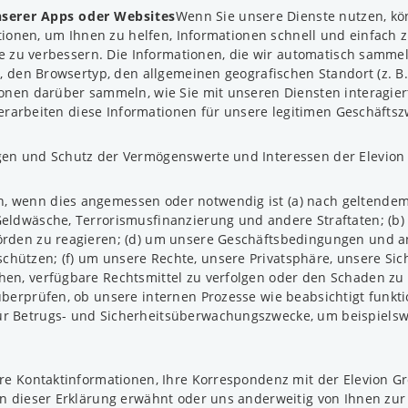
nserer Apps oder Websites
Wenn Sie unsere Dienste nutzen, k
tionen, um Ihnen zu helfen, Informationen schnell und einfach 
e zu verbessern. Die Informationen, die wir automatisch sammel
, den Browsertyp, den allgemeinen geografischen Standort (z. B
nen darüber sammeln, wie Sie mit unseren Diensten interagiert 
verarbeiten diese Informationen für unsere legitimen Geschäftsz
gen und Schutz der Vermögenswerte und Interessen der Elevion
 wenn dies angemessen oder notwendig ist (a) nach geltendem 
Geldwäsche, Terrorismusfinanzierung und andere Straftaten; (b
hörden zu reagieren; (d) um unsere Geschäftsbedingungen und a
hützen; (f) um unsere Rechte, unsere Privatsphäre, unsere Si
hen, verfügbare Rechtsmittel zu verfolgen oder den Schaden zu
überprüfen, ob unsere internen Prozesse wie beabsichtigt funkt
ür Betrugs- und Sicherheitsüberwachungszwecke, um beispielsw
hre Kontaktinformationen, Ihre Korrespondenz mit der Elevion G
in dieser Erklärung erwähnt oder uns anderweitig von Ihnen zur 