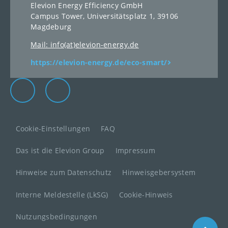
Elevion Energy Efficiency GmbH
Campus Tower, Universitätsplatz 1, 39106
Magdeburg
Mail: info(at)elevion-energy.de
https://elevion-energy.de/eco-smart/
Die Elevion Gruppe auf LinkedIn
Zur Elevion Gruppe Kontaktseite
Cookie-Einstellungen
FAQ
Das ist die Elevion Group
Impressum
Hinweise zum Datenschutz
Hinweisgebersystem
Interne Meldestelle (LkSG)
Cookie-Hinweis
Nutzungsbedingungen