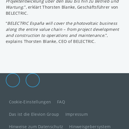
Projektentwicklung über den Bau bis hin zu Betrieb und
Wartung.
”, erklärt Thorsten Blanke, Geschäftsführer von
BELECTRIC.
“
BELECTRIC España will cover the photovoltaic business
along the entire value chain – from project development
and construction to operations and maintenance.
”,
explains Thorsten Blanke, CEO of BELECTRIC.
Die Elevion Gruppe auf LinkedIn
Zur Elevion Gruppe Kontaktseite
Cookie-Einstellungen
FAQ
Das ist die Elevion Group
Impressum
Hinweise zum Datenschutz
Hinweisgebersystem