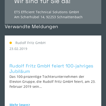
Wir sind für Sie da!
ETS Efficient Technical Solutions GmbH
Am Scherhübel 14, 92253 Schnaittenbach
http://ets-tec.de
Verwandte Meldungen
Rudolf Fritz GmbH
23.02.2019
Rudolf Fritz GmbH feiert 100-jahriges
Jubiläum
Das 100-prozentige Tochterunternehmen der
Elevion Gruppe, die Rudolf Fritz GmbH feiert, am 23.
Februar 2019 sein…
Mehr lesen