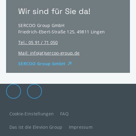
Wir sind für Sie da!
SERCOO Group GmbH
Friedrich-Ebert-Straße 125
,
49811
Lingen
Tel.: 05 91 / 71 050
Mail: info(at)sercoo-group.de
SERCOO Group GmbH
Die Elevion Gruppe auf LinkedIn
Zur Elevion Gruppe Kontaktseite
Cookie-Einstellungen
FAQ
Das ist die Elevion Group
Impressum