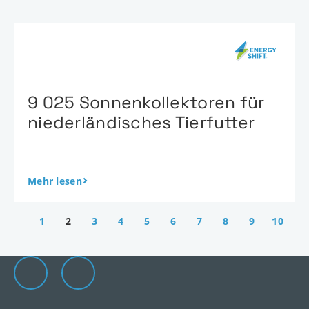
9 025 Sonnenkollektoren für
niederländisches Tierfutter
Mehr lesen
1
2
3
4
5
6
7
8
9
10
Die Elevion Gruppe auf LinkedIn
Zur Elevion Gruppe Kontaktseite