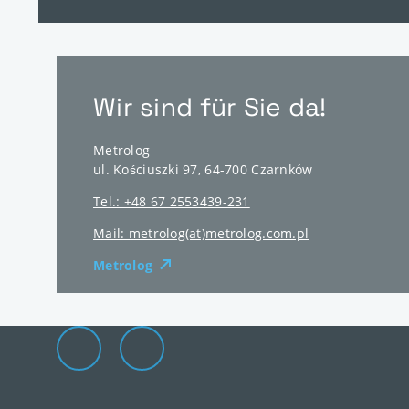
Wir sind für Sie da!
Metrolog
ul. Kościuszki 97
,
64-700
Czarnków
Tel.: +48 67 2553439-231
Mail: metrolog(at)metrolog.com.pl
Metrolog
Die Elevion Gruppe auf LinkedIn
Zur Elevion Gruppe Kontaktseite