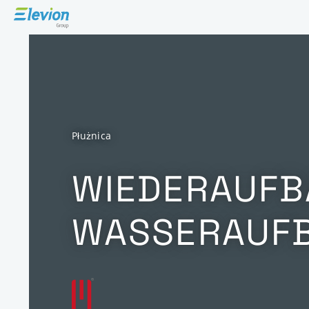
Płużnica
WIEDERAUFB
WASSERAUFB