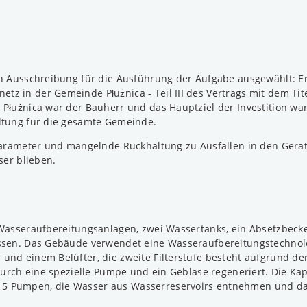
hen Ausschreibung für die Ausführung der Aufgabe ausgewählt: 
z in der Gemeinde Płużnica - Teil III des Vertrags mit dem Ti
Płużnica war der Bauherr und das Hauptziel der Investition wa
ltung für die gesamte Gemeinde.
sparameter und mangelnde Rückhaltung zu Ausfällen in den Gerä
er blieben.
 Wasseraufbereitungsanlagen, zwei Wassertanks, ein Absetzbecke
sen. Das Gebäude verwendet eine Wasseraufbereitungstechnologi
und einem Belüfter, die zweite Filterstufe besteht aufgrund d
 durch eine spezielle Pumpe und ein Gebläse regeneriert. Die Ka
5 Pumpen, die Wasser aus Wasserreservoirs entnehmen und das