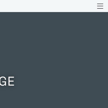
Suchfeld öf
GE